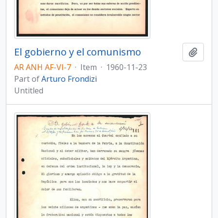
El gobierno y el comunismo
Add t
AR ANH AF-VI-7
·
Item
·
1960-11-23
Part of
Arturo Frondizi
Untitled