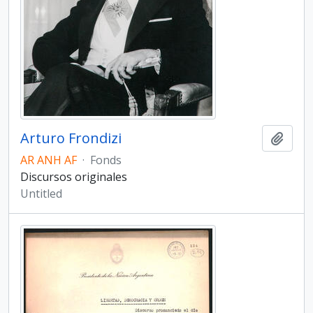
Arturo Frondizi
Add t
AR ANH AF
·
Fonds
Discursos originales
Untitled