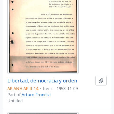
Libertad, democracia y orden
Add t
AR ANH AF-II-14
·
Item
·
1958-11-09
Part of
Arturo Frondizi
Untitled