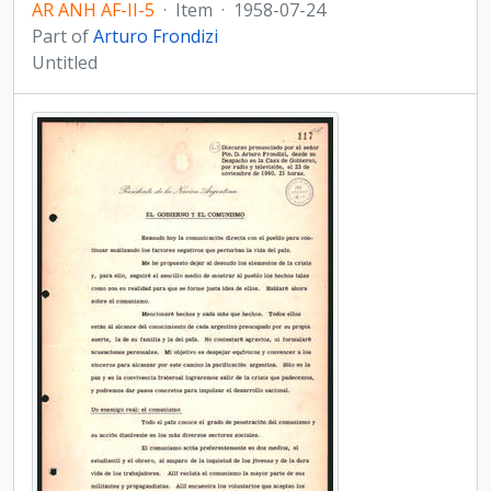
AR ANH AF-II-5
·
Item
·
1958-07-24
Part of
Arturo Frondizi
Untitled