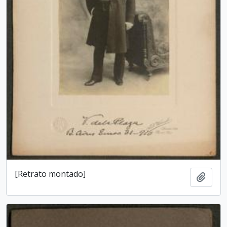
[Retrato montado]
Add t