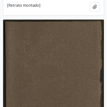
[Retrato montado]
Add t