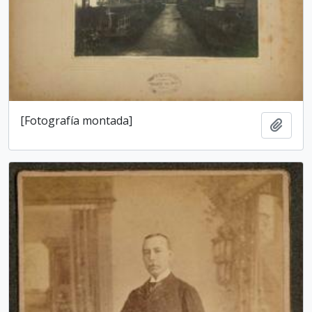
[Fotografía montada]
Add t