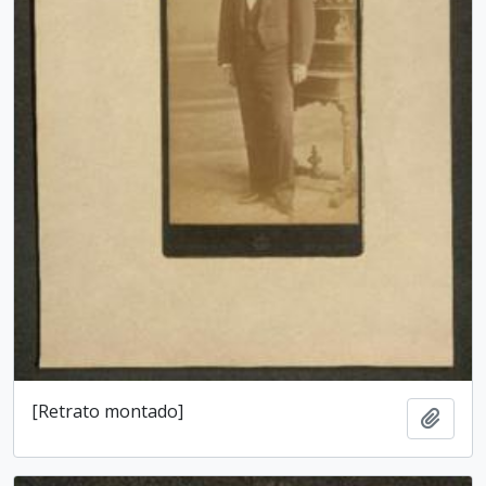
[Retrato montado]
Add t