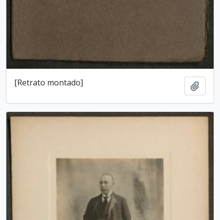
[Retrato montado]
Add t