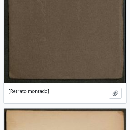
[Retrato montado]
Add t