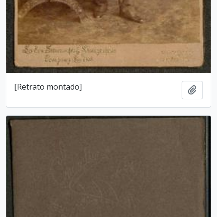
[Retrato montado]
Add t