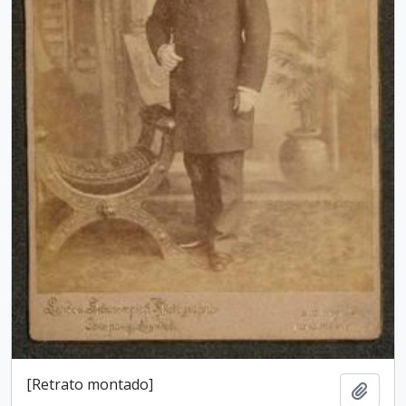
[Retrato montado]
Add t