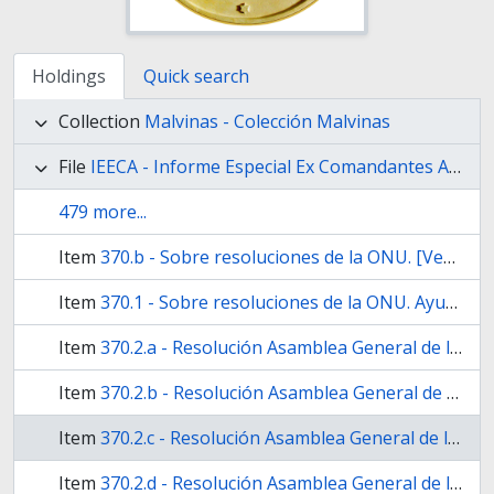
Holdings
Quick search
Collection
Malvinas - Colección Malvinas
File
IEECA - Informe Especial Ex Comandantes Anexos
479 more...
Item
370.b - Sobre resoluciones de la ONU. [Versión en inglés]. Ayuda memoria.
Item
370.1 - Sobre resoluciones de la ONU. Ayuda memoria.
Item
370.2.a - Resolución Asamblea General de la ONU Nº 2065 (XV) que proclama la necesidad de poner fin rápida e incondicionalmente al colonialismo en todas sus formas y manifestaciones y declara que todos los pueblos tienen el derecho a la libre determinación.
Item
370.2.b - Resolución Asamblea General de la ONU Nº 1514 (XX) que reconoce la existencia de una disputa de soberanía entre el Reino Unido y la Argentina en torno a las Islas Malvinas y establece que el caso se encuadra en una situación colonial que debe ser resuelta.
Item
370.2.c - Resolución Asamblea General de la ONU Nº 3160 (XXVIII) que declara la necesidad de que se aceleren las negociaciones previstas en la resolución 2065 (XX) de la Asamblea General entre los Gobiernos de la Argentina y el Reino Unido para arribar a una solución pacífica de la disputa de soberanía existente entre ambos sobre las Islas Malvinas (Falkland)
Item
370.2.d - Resolución Asamblea General de la ONU Nº 3160 (XXVIII) que Insta a las dos partes a que se abstengan de adoptar decisiones que entrañen la introducción de modificaciones unilaterales en la situación mientras las Islas están atravesando por el proceso recomendado en las resoluciones 2065 (XV), 1514 (XX) y 3160 (XXVIII).