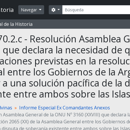
Búsqueda
toria
Search options
Navegar
 de la Historia
0.2.c - Resolución Asamblea 
I) que declara la necesidad de 
aciones previstas en la resolu
l entre los Gobiernos de la Ar
r a una solución pacífica de la
nte entre ambos sobre las Islas
lvinas
Informe Especial Ex Comandantes Anexos
n Asamblea General de la ONU Nº 3160 (XXVIII) que declara l
ción 2065 (XX) de la Asamblea General entre los Gobiernos d
la disputa de soberanía existente entre ambos sobre las Islas