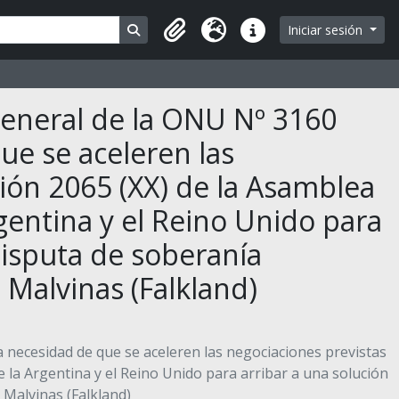
Search in browse page
Iniciar sesión
Portapapeles
Idioma
Enlaces rápidos
General de la ONU Nº 3160
que se aceleren las
ción 2065 (XX) de la Asamblea
gentina y el Reino Unido para
 disputa de soberanía
 Malvinas (Falkland)
a necesidad de que se aceleren las negociaciones previstas
e la Argentina y el Reino Unido para arribar a una solución
 Malvinas (Falkland)