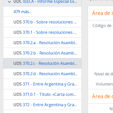
UDC
IEECA - Informe Especial Ex Comandantes Anexos
479 más...
Área de 
UDS
370.b - Sobre resoluciones de la ONU. [Versión en inglés]. Ayuda memoria.
Código de 
UDS
370.1 - Sobre resoluciones de la ONU. Ayuda memoria.
UDS
370.2.a - Resolución Asamblea General de la ONU Nº 2065 (XV) que proclama la necesidad de poner fin rápida e incondicionalmente al colonialismo en todas sus formas y manifestaciones y declara que todos los pueblos tienen el derecho a la libre determinación.
UDS
370.2.b - Resolución Asamblea General de la ONU Nº 1514 (XX) que reconoce la existencia de una disputa de soberanía entre el Reino Unido y la Argentina en torno a las Islas Malvinas y establece que el caso se encuadra en una situación colonial que debe ser resuelta.
UDS
370.2.c - Resolución Asamblea General de la ONU Nº 3160 (XXVIII) que declara la necesidad de que se aceleren las negociaciones previstas en la resolución 2065 (XX) de la Asamblea General entre los Gobiernos de la Argentina y el Reino Unido para arribar a una solución pacífica de la disputa de soberanía existente entre ambos sobre las Islas Malvinas (Falkland)
UDS
370.2.d - Resolución Asamblea General de la ONU Nº 3160 (XXVIII) que Insta a las dos partes a que se abstengan de adoptar decisiones que entrañen la introducción de modificaciones unilaterales en la situación mientras las Islas están atravesando por el proceso recomendado en las resoluciones 2065 (XV), 1514 (XX) y 3160 (XXVIII).
Nivel de d
Volumen 
UDS
371 - Entre Argentina y Gran Bretaña. Redactado por Argentina.
UDS
371.0.1 - Título: «Carta complementaria para la implementación del retorno [o retiro] de fuerzas militares».
Área de 
UDS
372 - Entre Argentina y Gran Bretaña. Redactado por Argentina. (1º proyecto)
N