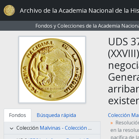
Skip to main content
Archivo de la Academia Nacional de la His
Fondos y Colecciones de la Academia Nacional
UDS 37
(XXVII
negoci
Genera
arriba
existe
Colección Ma
Fondos
Búsqueda rápida
Resolució
Colección
Malvinas - Colección Malvinas
en la resolu
pacífica de 