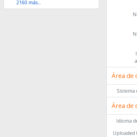
2160 más...
N
N
a
Área de 
Sistema 
Área de 
Idioma de
Uploaded f